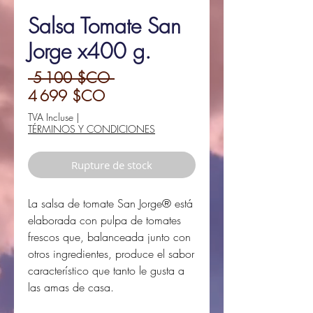
Salsa Tomate San
Jorge x400 g.
Prix
 5 100 $CO 
Prix
original
4 699 $CO
promotionnel
TVA Incluse
|
TÉRMINOS Y CONDICIONES
Rupture de stock
La salsa de tomate San Jorge® está
elaborada con pulpa de tomates
frescos que, balanceada junto con
otros ingredientes, produce el sabor
característico que tanto le gusta a
las amas de casa.