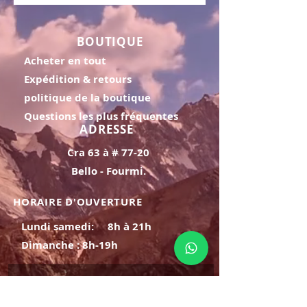
BOUTIQUE
Acheter en tout
Expédition & retours
politique de la boutique
Questions les plus fréquentes
ADRESSE
Cra 63 à # 77-20
Bello - Fourmi.
HORAIRE D'OUVERTURE
Lundi samedi:
8h à 21h
Dimanche : 8h-19h
S'INSCRIRE
E-mail