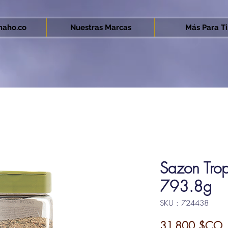
aho.co
Nuestras Marcas
Más Para Ti.
Sazon Trop
793.8g
SKU : 724438
P
31 800 $CO