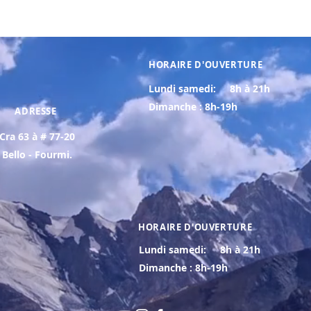
HORAIRE D'OUVERTURE
Lundi samedi:
8h à 21h
Dimanche : 8h-19h
ADRESSE
Cra 63 à # 77-20
Bello - Fourmi.
HORAIRE D'OUVERTURE
Lundi samedi:
8h à 21h
Dimanche : 8h-19h