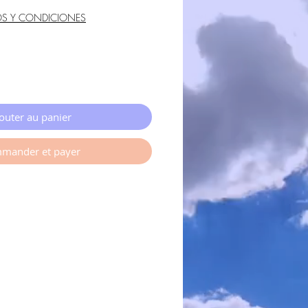
OS Y CONDICIONES
outer au panier
mander et payer