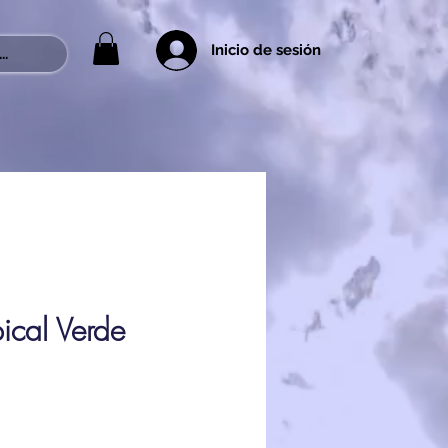
Inicio de sesión
..
ical Verde
rix