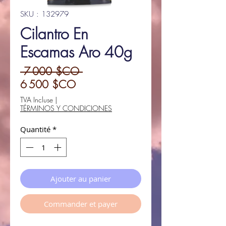
SKU : 132979
Cilantro En
Escamas Aro 40g
Prix
 7 000 $CO 
Prix
original
6 500 $CO
promotionnel
TVA Incluse
|
TÉRMINOS Y CONDICIONES
Quantité
*
Ajouter au panier
Commander et payer