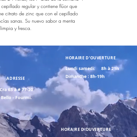
cepillado regular y contiene flúor que
ne citrato de zinc que con el cepillado
ncías sanas. Su nuevo sabor a menta
impia y fresca.
HORAIRE D'OUVERTURE
Lundi samedi:
8h à 21h
Dimanche : 8h-19h
ADRESSE
Cra 63 à # 77-20
Bello - Fourmi.
HORAIRE D'OUVERTURE