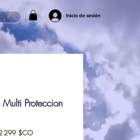
Inicio de sesión
..
Multi Proteccion
rix
Prix
2 299 $CO