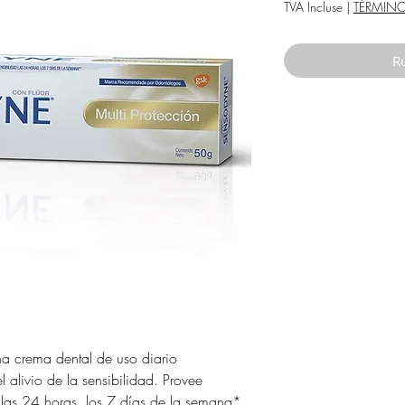
o
TVA Incluse
|
TÉRMIN
Ru
na crema dental de uso diario
alivio de la sensibilidad. Provee
d las 24 horas, los 7 días de la semana*.