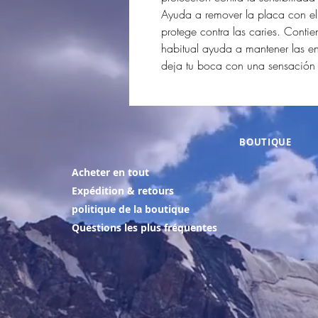
Ayuda a remover la placa con el 
protege contra las caries. Contie
habitual ayuda a mantener las e
deja tu boca con una sensación l
BOUTIQUE
Acheter en tout
Expédition & retours
politique de la boutique
Questions les plus fréquentes