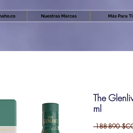
aho.co
Nuestras Marcas
Más Para Ti.
The Glenl
ml
 188 890 $C