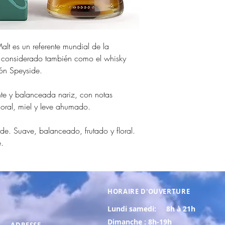
alt es un referente mundial de la
, considerado también como el whisky
ión Speyside.
nte y balanceada nariz, con notas
loral, miel y leve ahumado.
de. Suave, balanceado, frutado y floral.
e.
HORAIRE D'OUVERTURE
Lundi samedi:
8h à 21h
Dimanche : 8h-19h