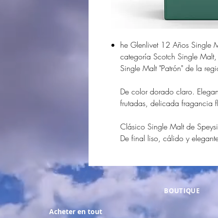
he Glenlivet 12 Años Single M
categoría Scotch Single Malt
Single Malt "Patrón" de la reg
De color dorado claro. Elega
frutadas, delicada fragancia f
Clásico Single Malt de Speysi
De final liso, cálido y elegant
BOUTIQUE
Acheter en tout