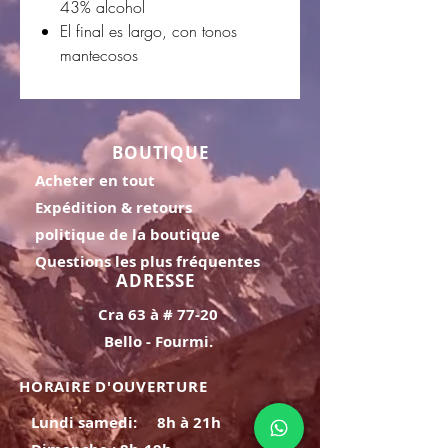
43% alcohol
El final es largo, con tonos
mantecosos
BOUTIQUE
Acheter en tout
Expédition & retours
politique de la boutique
Questions les plus fréquentes
ADRESSE
Cra 63 à # 77-20
Bello - Fourmi.
HORAIRE D'OUVERTURE
Lundi samedi:
8h à 21h