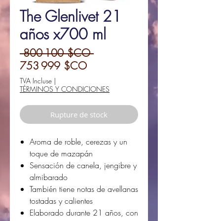
The Glenlivet 21
años x700 ml
Prix
 800 100 $CO 
Prix
original
753 999 $CO
promotionnel
TVA Incluse
|
TÉRMINOS Y CONDICIONES
Rupture de stock
Aroma de roble, cerezas y un
toque de mazapán
Sensación de canela, jengibre y
almibarado
También tiene notas de avellanas
tostadas y calientes
Elaborado durante 21 años, con