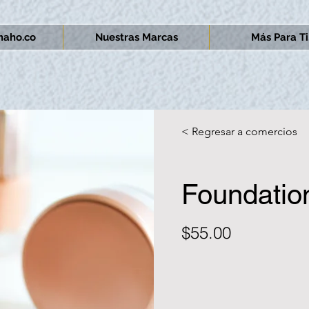
aho.co
Nuestras Marcas
Más Para Ti.
< Regresar a comercios
Foundatio
$55.00