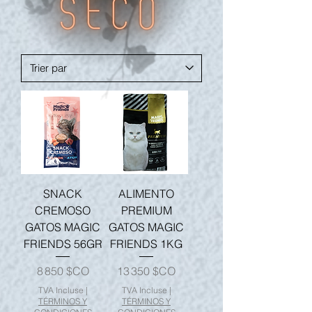
SNACK
ALIMENTO
CREMOSO
PREMIUM
GATOS MAGIC
GATOS MAGIC
FRIENDS 56GR
FRIENDS 1KG
Prix
Prix
8 850 $CO
13 350 $CO
TVA Incluse
|
TVA Incluse
|
TÉRMINOS Y
TÉRMINOS Y