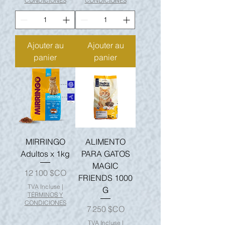
CONDICIONES
CONDICIONES
Ajouter au
Ajouter au
panier
panier
MIRRINGO
ALIMENTO
Adultos x 1kg
PARA GATOS
MAGIC
Prix
12 100 $CO
FRIENDS 1000
TVA Incluse
|
G
TÉRMINOS Y
CONDICIONES
Prix
7 250 $CO
TVA Incluse
|