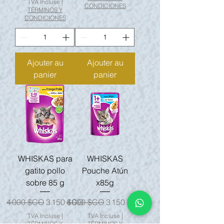
TVA Incluse
|
CONDICIONES
TÉRMINOS Y
CONDICIONES
Ajouter au
Ajouter au
panier
panier
WHISKAS para
WHISKAS
gatito pollo
Pouche Atún
sobre 85 g
x85g
Prix original
Prix promotionnel
Prix original
Prix promotionnel
4 000 $CO
3 150 $CO
4 000 $CO
3 150 $CO
TVA Incluse
|
TVA Incluse
|
TÉRMINOS Y
TÉRMINOS Y