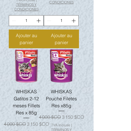
CONDICIONES
TÉRMINOS Y
CONDICIONES
Ajouter au
Ajouter au
panier
panier
WHISKAS
WHISKAS
Gatitos 2-12
Pouche Filetes
meses Fillets
Res x85g
Res x 85g
Prix original
Prix promotionnel
4 000 $CO
3 150 $CO
Prix original
Prix promotionnel
4 000 $CO
3 150 $CO
TVA Incluse
|
TÉRMINOS Y