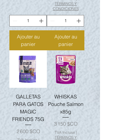
TÉRMINOS Y
CONDICIONES
Ajouter au
Ajouter au
panier
panier
GALLETAS
WHISKAS
PARA GATOS
Pouche Salmon
MAGIC
x85g
FRIENDS 75G
Prix
3 150 $CO
Prix
2 600 $CO
TVA Incluse
|
TÉRMINOS Y
TVA Incluse
|