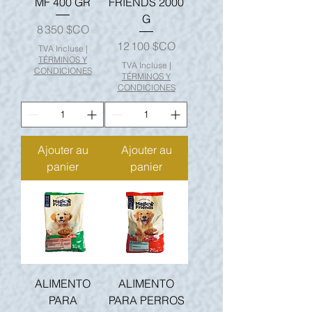
MF 400 GR
FRIENDS 2000
G
Prix
8 350 $CO
Prix
12 100 $CO
TVA Incluse
|
TÉRMINOS Y
TVA Incluse
|
CONDICIONES
TÉRMINOS Y
CONDICIONES
Ajouter au
Ajouter au
panier
panier
ALIMENTO
ALIMENTO
PARA
PARA PERROS