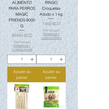
ALIMENTO
RINGO
PARA PERROS
Croquetas
MAGIC
Adulto x 1 kg
FRIENDS 8000
Prix
7 450 $CO
G
TVA Incluse
|
TÉRMINOS Y
Prix
38 650 $CO
CONDICIONES
TVA Incluse
|
TÉRMINOS Y
CONDICIONES
Ajouter au
Ajouter au
panier
panier