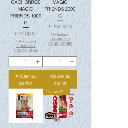
CACHORROS
MAGIC
MAGIC
FRIENDS 2000
FRIENDS 1000
G
G
Prix
11 500 $CO
Prix
6 400 $CO
TVA Incluse
|
TÉRMINOS Y
TVA Incluse
|
CONDICIONES
TÉRMINOS Y
CONDICIONES
Ajouter au
Ajouter au
panier
panier
"Nuevo Producto"