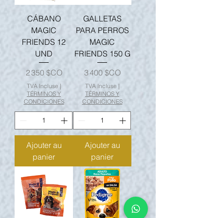
CÁBANO
GALLETAS
MAGIC
PARA PERROS
FRIENDS 12
MAGIC
UND
FRIENDS 150 G
Prix
Prix
2 350 $CO
3 400 $CO
TVA Incluse
|
TVA Incluse
|
TÉRMINOS Y
TÉRMINOS Y
CONDICIONES
CONDICIONES
Ajouter au
Ajouter au
panier
panier