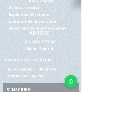
BOUTIQUE
Acheter en tout
Expédition & retours
politique de la boutique
Questions les plus fréquentes
ADRESSE
Cra 63 à # 77-20
Bello - Fourmi.
HORAIRE D'OUVERTURE
Lundi samedi:
8h à 21h
Dimanche : 8h-19h
S'INSCRIRE
E-mail