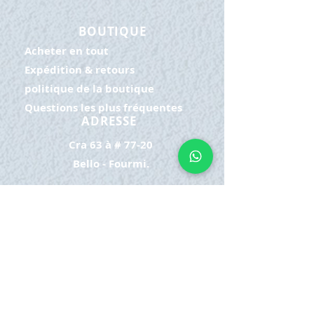
BOUTIQUE
Acheter en tout
Expédition & retours
politique de la boutique
Questions les plus fréquentes
ADRESSE
Cra 63 à # 77-20
Bello - Fourmi.
HORAIRE D'OUVERTURE
Lundi samedi:
8h à 21h
Dimanche : 8h-19h
S'INSCRIRE
E-mail