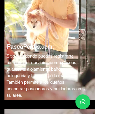
PaseaPerros.com:
Sitio web donde puedes registrarte
para ofrecer servicios como paseos,
guardería, alojamiento, baños,
peluquería y transporte de mascotas.
También permite a los dueños
encontrar paseadores y cuidadores en
su área.