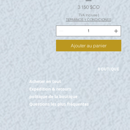
Prix
3 150 $CO
TVA Incluse
|
TÉRMINOS Y CONDICIONES
Ajouter au panier
BOUTIQUE
Acheter en tout
Expédition & retours
politique de la boutique
Questions les plus fréquentes