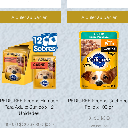
Ajouter au panier
Ajouter au panier
Aperçu rapide
Aperçu rapide
PEDIGREE Pouche Húmedo
PEDIGREE Pouche Cachorro
Para Adulto Surtido x 12
Pollo x 100 gr
Unidades
Prix
3 150 $CO
Prix original
Prix promotionnel
40 000 $CO
37 800 $CO
TVA Incluse
|