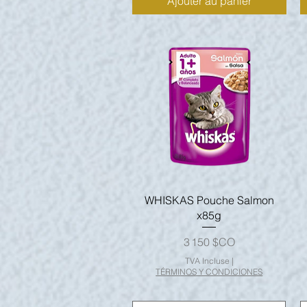
Ajouter au panier
Aperçu rapide
WHISKAS Pouche Salmon
x85g
Prix
3 150 $CO
TVA Incluse
|
TÉRMINOS Y CONDICIONES