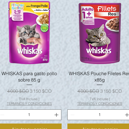
Aperçu rapide
Aperçu rapide
WHISKAS para gatito pollo
WHISKAS Pouche Filetes Re
sobre 85 g
x85g
Prix original
Prix promotionnel
Prix original
Prix promotio
4 000 $CO
3 150 $CO
4 000 $CO
3 150 $CO
TVA Incluse
|
TVA Incluse
|
TÉRMINOS Y CONDICIONES
TÉRMINOS Y CONDICIONES