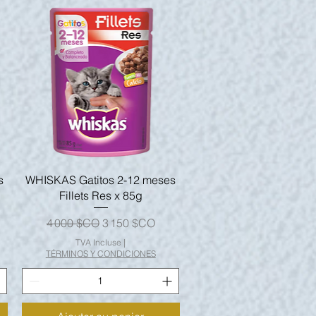
Aperçu rapide
s
WHISKAS Gatitos 2-12 meses
Fillets Res x 85g
nnel
Prix original
Prix promotionnel
4 000 $CO
3 150 $CO
TVA Incluse
|
TÉRMINOS Y CONDICIONES