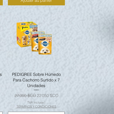
Ajouter au panier
Aperçu rapide
s
PEDIGREE Sobre Húmedo
Para Cachorro Surtido x 7
Unidades
nnel
Prix original
Prix promotionnel
27 000 $CO
22 050 $CO
TVA Incluse
|
TÉRMINOS Y CONDICIONES