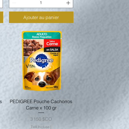
Ajouter au panier
Aperçu rapide
s
PEDIGREE Pouche Cachorros
Carne x 100 gr
Prix
3 150 $CO
TVA Incluse
|