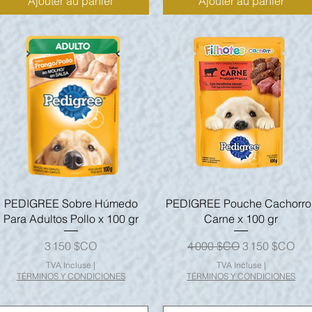
Ajouter au panier
Ajouter au panier
Aperçu rapide
Aperçu rapide
PEDIGREE Sobre Húmedo
PEDIGREE Pouche Cachorro
Para Adultos Pollo x 100 gr
Carne x 100 gr
Prix
Prix original
Prix promotio
3 150 $CO
4 000 $CO
3 150 $CO
TVA Incluse
|
TVA Incluse
|
TÉRMINOS Y CONDICIONES
TÉRMINOS Y CONDICIONES