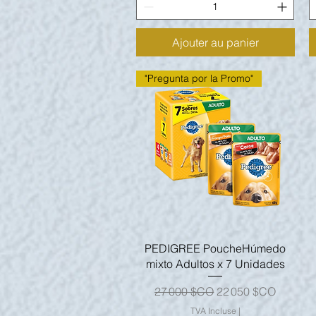
Ajouter au panier
"Pregunta por la Promo"
Aperçu rapide
PEDIGREE PoucheHúmedo
mixto Adultos x 7 Unidades
Prix original
Prix promotionnel
27 000 $CO
22 050 $CO
TVA Incluse
|