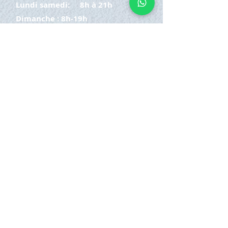
Lundi samedi:
8h à 21h
Dimanche : 8h-19h
S'INSCRIRE
E-mail
ABONNEZ-VOUS MAINTENANT
HORAIRE D'OUVERTURE
Lundi samedi:
8h à 21h
Dimanche : 8h-19h