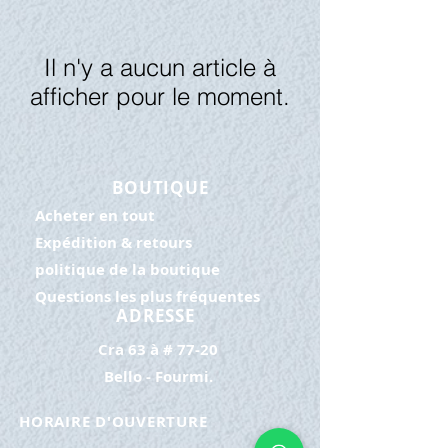
Il n'y a aucun article à
afficher pour le moment.
BOUTIQUE
Acheter en tout
Expédition & retours
politique de la boutique
Questions les plus fréquentes
ADRESSE
Cra 63 à # 77-20
Bello - Fourmi.
HORAIRE D'OUVERTURE