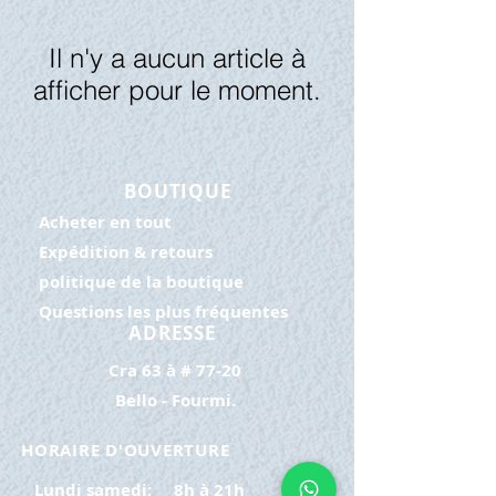
Il n'y a aucun article à
afficher pour le moment.
BOUTIQUE
Acheter en tout
Expédition & retours
politique de la boutique
Questions les plus fréquentes
ADRESSE
Cra 63 à # 77-20
Bello - Fourmi.
HORAIRE D'OUVERTURE
Lundi samedi:
8h à 21h