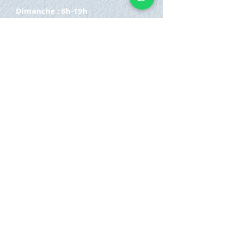
Dimanche : 8h-19h
S'INSCRIRE
E-mail
ABONNEZ-VOUS MAINTENANT
HORAIRE D'OUVERTURE
Lundi samedi:
8h à 21h
Dimanche : 8h-19h